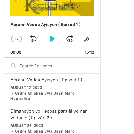
Aprann Vodou Ayisyen ( Epizòd 1 )
1
x
Skip Backward
Play Pause
Jump Forward
Change Playback Rate
Share This Epis
00:00
15:12
Search
Episodes
Aprann Vodou Ayisyen ( Epizòd 1 )
AUGUST 17, 2023
Ordre Milokan vwa Jean Marc
Hyppolite
Dimansyon yo | espas paralèl yo nan
vodou a ( Epizòd 2 )
AUGUST 26, 2023
Ordre Milokan vwa Jean Marc