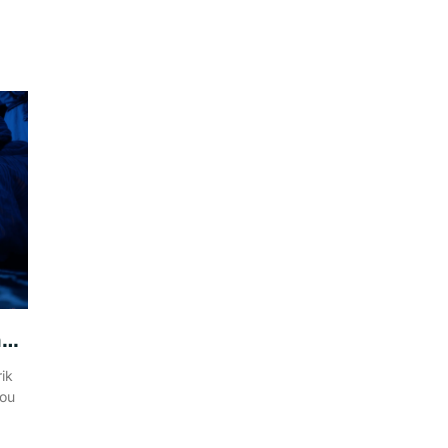
avi
rik
dou