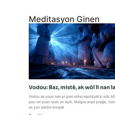
Meditasyon Ginen
Vodou: Baz, mistè, ak wòl li nan l
espirityèl moun.
Vodou se youn nan pi gwo eritaj espirityèl ki sòti Af
pou vin pran rasin an Ayiti. Malgre anpil prejije, Vo
se yon sistèm konplè